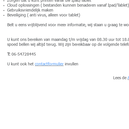
Zorgen dat u kunt printen vanaf uw Ipad/Tablet
Cloud oplossingen ( bestanden kunnen benaderen vanaf Ipad/Tablet)
Gebruiksvriendelijk maken
Beveiliging ( anti virus, alleen voor tablet)
Belt u eens vrijblijvend voor meer informatie, wij staan u graag te wo
U kunt ons bereiken van maandag t/m vrijdag van 08.30 uur tot 18.0
spoed bellen wij altijd terug. Wij zijn bereikbaar op de volgende te
T:
06-54728445
U kunt ook het
contactformulier
invullen
Lees de
© 2015 by
Uniek Group
. Proudly created with Wix.com for Uniek Computers